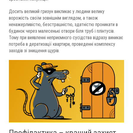
Досить великий гризун викликає у людини велику
ворожість своїм зовнішнім виглядом, а також
ненажерливістю, безстрашністю, здатністю проникати в
будинок через малесенькі отвори біля труб і плінтусів.
Тому при виявленні неприємного сусідства відразу виникає
потреба в дератизації квартири, проведенні комплексу
заходів зі знищення щурів.
Профілактика – кращий захист