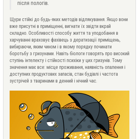
після пологів.
Щури стійкі до будь-яких методів відлякування. Якщо вони
вже присутні в приміщенні, вигнати їх звідти вкрай
складно. Особливості способу життя та уподобання в
харчуванні враховує фахівець з дератизації приміщень,
вибираючи, яким чином і в якому порядку починати
боротьбу з гризунами. Навіть біологи говорять про високий
ступінь інтелекту і стійкості психіки у цих гризунів. Тому
значення має все: місце проживання, наявність опалення і
доступних продуктових запасів, стан будівлі і частота
зустрічей з тваринами в денний і нічний час.