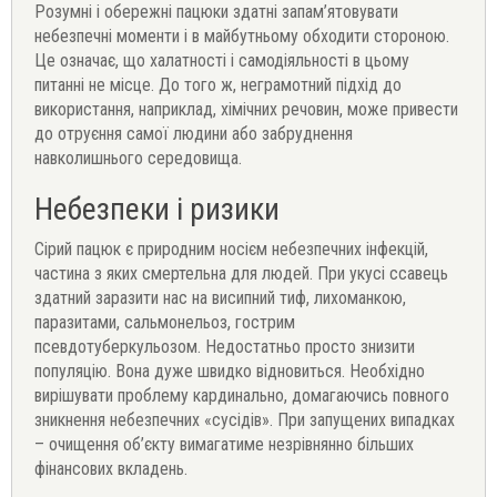
Розумні і обережні пацюки здатні запам’ятовувати
небезпечні моменти і в майбутньому обходити стороною.
Це означає, що халатності і самодіяльності в цьому
питанні не місце. До того ж, неграмотний підхід до
використання, наприклад, хімічних речовин, може привести
до отруєння самої людини або забруднення
навколишнього середовища.
Небезпеки і ризики
Сірий пацюк є природним носієм небезпечних інфекцій,
частина з яких смертельна для людей. При укусі ссавець
здатний заразити нас на висипний тиф, лихоманкою,
паразитами, сальмонельоз, гострим
псевдотуберкульозом. Недостатньо просто знизити
популяцію. Вона дуже швидко відновиться. Необхідно
вирішувати проблему кардинально, домагаючись повного
зникнення небезпечних «сусідів». При запущених випадках
– очищення об’єкту вимагатиме незрівнянно більших
фінансових вкладень.