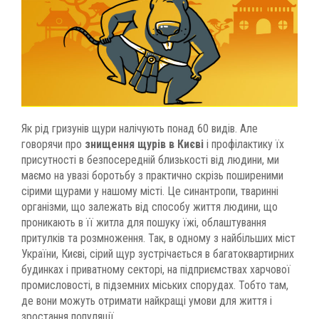
Як рід гризунів щури налічують понад 60 видів. Але
говорячи про
знищення щурів в Києві
і профілактику їх
присутності в безпосередній близькості від людини, ми
маємо на увазі боротьбу з практично скрізь поширеними
сірими щурами у нашому місті. Це синантропи, тваринні
організми, що залежать від способу життя людини, що
проникають в її житла для пошуку їжі, облаштування
притулків та розмноження. Так, в одному з найбільших міст
України, Києві, сірий щур зустрічається в багатоквартирних
будинках і приватному секторі, на підприємствах харчової
промисловості, в підземних міських спорудах. Тобто там,
де вони можуть отримати найкращі умови для життя і
зростання популяції.